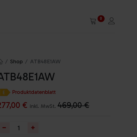
0
Shop
ATB48E1AW
ATB48E1AW
Produktdatenblatt
277,00
€
469,00
€
inkl. MwSt.