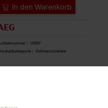
In den Warenkorb
rtikelnummer :
13997
roduktkategorie :
Gefrierschränke
Verfügbarkeit
Gösting
Lagernd
Webling
Lagernd