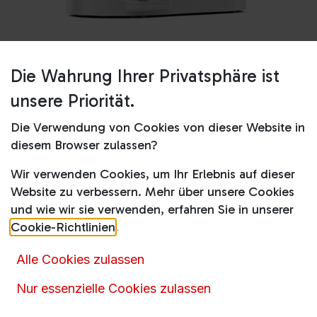
Die Wahrung Ihrer Privatsphäre ist
Shop
KVL65.001 WH
unsere Priorität.
KVL65.001 WH
Die Verwendung von Cookies von dieser Website in
diesem Browser zulassen?
299,00
€
499,99
€
inkl. MwSt.
Wir verwenden Cookies, um Ihr Erlebnis auf dieser
Website zu verbessern. Mehr über unsere Cookies
und wie wir sie verwenden, erfahren Sie in unserer
Cookie-Richtlinien
.
Alle Cookies zulassen
Artikelnummer :
14312
Produktkategorie :
Küchenmaschinen
,
Nur essenzielle Cookies zulassen
Küchenmaschinen