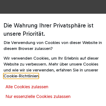
Die Wahrung Ihrer Privatsphäre ist
Shop
RDB424E1AW
unsere Priorität.
RDB424E1AW
Die Verwendung von Cookies von dieser Website in
Produktdatenblatt
diesem Browser zulassen?
349,00
€
489,00
€
inkl. MwSt.
Wir verwenden Cookies, um Ihr Erlebnis auf dieser
Website zu verbessern. Mehr über unsere Cookies
und wie wir sie verwenden, erfahren Sie in unserer
Cookie-Richtlinien
.
In den Warenkorb
Alle Cookies zulassen
Nur essenzielle Cookies zulassen