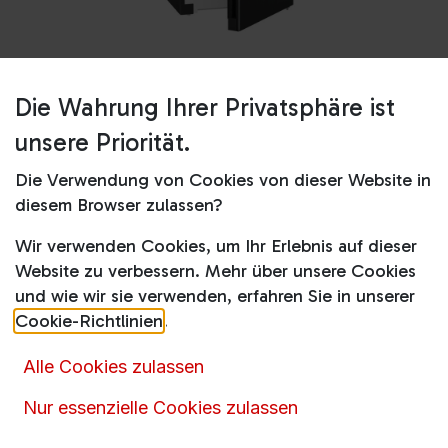
Die Wahrung Ihrer Privatsphäre ist
Shop
Kühl-Gefrierkombinationen
CBNbda 5723 Plus
unsere Priorität.
CBNbda 5723 Plus
Die Verwendung von Cookies von dieser Website in
diesem Browser zulassen?
Produktdatenblatt
Wir verwenden Cookies, um Ihr Erlebnis auf dieser
Website zu verbessern. Mehr über unsere Cookies
1.398,00
€
1.683,00
€
inkl. MwSt.
und wie wir sie verwenden, erfahren Sie in unserer
Cookie-Richtlinien
.
Alle Cookies zulassen
Nur essenzielle Cookies zulassen
Artikelnummer :
14654
Produktkategorie :
Kühl-Gefrierkombinationen
,