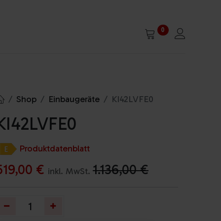
0
Shop
Einbaugeräte
KI42LVFE0
KI42LVFE0
Produktdatenblatt
519,00
€
1.136,00
€
inkl. MwSt.