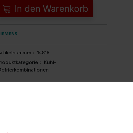
In den Warenkorb
rtikelnummer :
14818
roduktkategorie :
Kühl-
efrierkombinationen
Verfügbarkeit
Gösting
Lagernd
Webling
Anrufen & Abholen