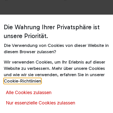
Die Wahrung Ihrer Privatsphäre ist
Shop
BU1154HCN
unsere Priorität.
BU1154HCN
Die Verwendung von Cookies von dieser Website in
Produktdatenblatt
diesem Browser zulassen?
Wir verwenden Cookies, um Ihr Erlebnis auf dieser
319,00
€
439,00
€
inkl. MwSt.
Website zu verbessern. Mehr über unsere Cookies
und wie wir sie verwenden, erfahren Sie in unserer
Online nicht vorrätig
Cookie-Richtlinien
.
Alle Cookies zulassen
Momentan ist dieser Artikel nicht online verfügbar.
Nur essenzielle Cookies zulassen
Rufen
Sie uns an oder senden Sie uns eine
Nachricht über das
Kontaktformular