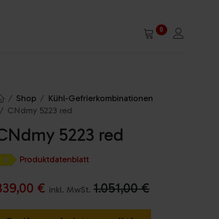
0
Shop
Kühl-Gefrierkombinationen
CNdmy 5223 red
CNdmy 5223 red
Produktdatenblatt
839,00
€
1.051,00
€
inkl. MwSt.