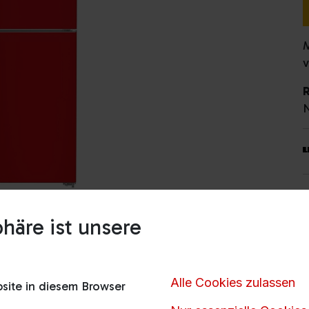
M
v
N
A
P
häre ist unsere
G
G
Alle Cookies zulassen
ite in diesem Browser