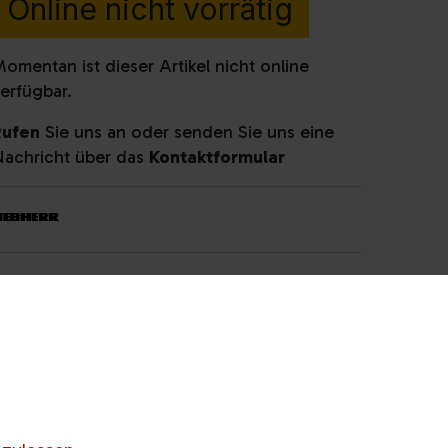
Online nicht vorrätig
omentan ist dieser Artikel nicht online
erfügbar.
Rufen
Sie uns an oder senden Sie uns eine
achricht über das
Kontaktformular
rtikelnummer :
15084
roduktkategorie :
Kühl-
efrierkombinationen
,
Kühl-
efrierkombinationen