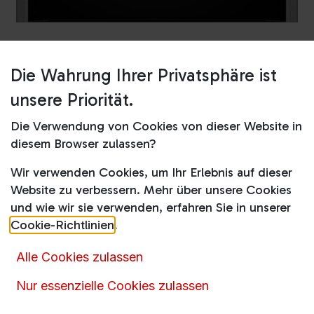
Die Wahrung Ihrer Privatsphäre ist
Shop
B64FT33N0
unsere Priorität.
B64FT33N0
Die Verwendung von Cookies von dieser Website in
Produktdatenblatt
diesem Browser zulassen?
Wir verwenden Cookies, um Ihr Erlebnis auf dieser
1.449,00
€
3.583,00
€
inkl. MwSt.
Website zu verbessern. Mehr über unsere Cookies
und wie wir sie verwenden, erfahren Sie in unserer
Online nicht vorrätig
Cookie-Richtlinien
.
Alle Cookies zulassen
Momentan ist dieser Artikel nicht online verfügbar.
Nur essenzielle Cookies zulassen
Rufen
Sie uns an oder senden Sie uns eine
Nachricht über das
Kontaktformular