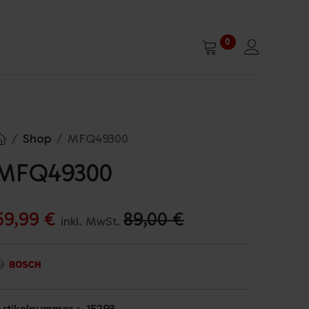
0
Shop
MFQ49300
MFQ49300
59,99
€
89,00
€
inkl. MwSt.