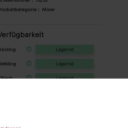
rtikelnummer :
15293
roduktkategorie :
Mixer
Verfügbarkeit
Gösting
Lagernd
Webling
Lagernd
illach
Lagernd
Kapfenberg
Lagernd
artberg
Lagernd