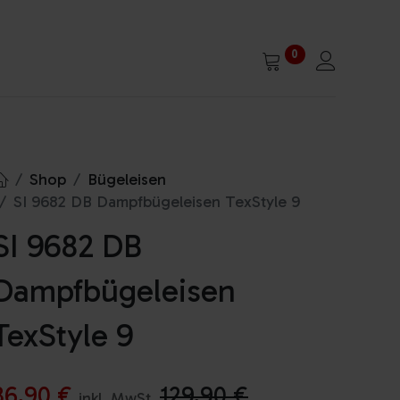
0
Shop
Bügeleisen
SI 9682 DB Dampfbügeleisen TexStyle 9
SI 9682 DB
Dampfbügeleisen
TexStyle 9
86,90
€
129,90
€
inkl. MwSt.