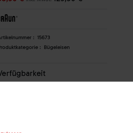
rtikelnummer :
15673
roduktkategorie :
Bügeleisen
Verfügbarkeit
nicht lagernd / beraten
Gösting
lassen
nicht lagernd / beraten
Webling
lassen
nicht lagernd / beraten