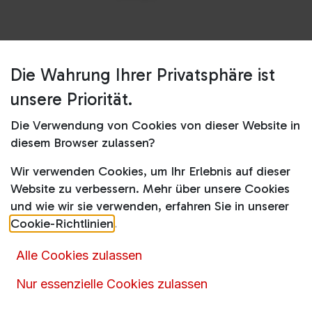
Die Wahrung Ihrer Privatsphäre ist
Shop
Bügeleisen
IS5247VI CareStyle 5
unsere Priorität.
IS5247VI CareStyle 5
Die Verwendung von Cookies von dieser Website in
diesem Browser zulassen?
169,90
€
249,99
€
inkl. MwSt.
Wir verwenden Cookies, um Ihr Erlebnis auf dieser
Website zu verbessern. Mehr über unsere Cookies
und wie wir sie verwenden, erfahren Sie in unserer
Cookie-Richtlinien
.
Alle Cookies zulassen
Nur essenzielle Cookies zulassen
Artikelnummer :
15912