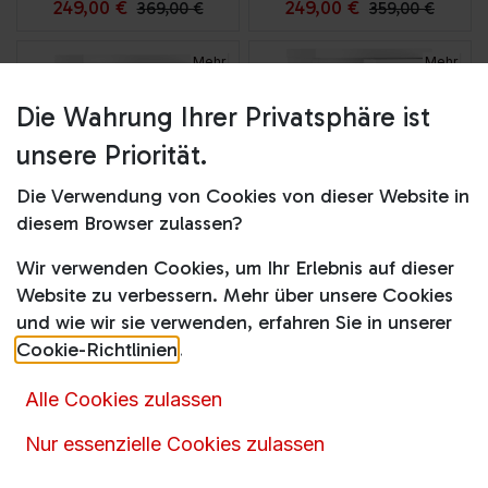
249,00
€
249,00
€
369,00
€
359,00
€
Mehr
Mehr
Optionen
Optionen
Die Wahrung Ihrer Privatsphäre ist
unsere Priorität.
Die Verwendung von Cookies von dieser Website in
diesem Browser zulassen?
Wir verwenden Cookies, um Ihr Erlebnis auf dieser
Re1201 Pure
Re1200 Pure
Website zu verbessern. Mehr über unsere Cookies
Produktdatenblatt
Produktdatenblatt
und wie wir sie verwenden, erfahren Sie in unserer
Cookie-Richtlinien
.
Gaschler-Preis
Gaschler-Preis
Alle Cookies zulassen
Mehr
Mehr
Nur essenzielle Cookies zulassen
Optionen
Optionen