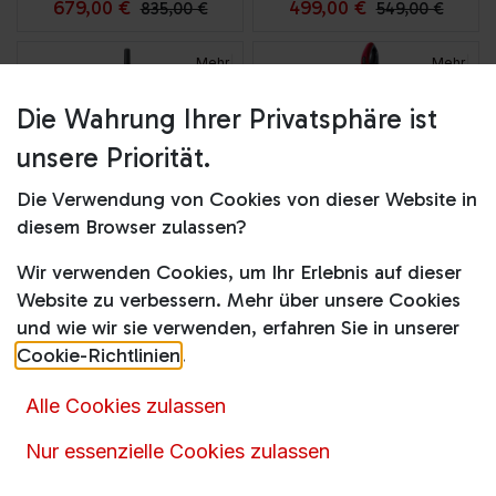
679,00
€
499,00
€
835,00
€
549,00
€
Mehr
Mehr
Optionen
Optionen
Die Wahrung Ihrer Privatsphäre ist
unsere Priorität.
Die Verwendung von Cookies von dieser Website in
diesem Browser zulassen?
Wir verwenden Cookies, um Ihr Erlebnis auf dieser
QX-9-1-ULT
FX 9-1-ANIM
Website zu verbessern. Mehr über unsere Cookies
und wie wir sie verwenden, erfahren Sie in unserer
Cookie-Richtlinien
.
Alle Cookies zulassen
289,00
€
249,00
€
Nur essenzielle Cookies zulassen
Mehr
Optionen