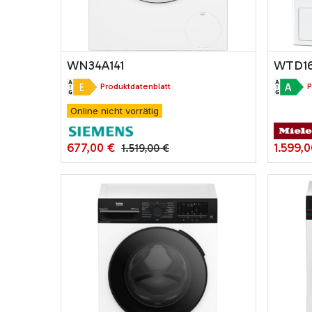
WN34A141
WTD16
Produktdatenblatt
P
Online nicht vorrätig
677,00
€
1.599,0
1.519,00
€