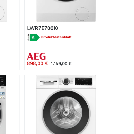
LWR7E70610
Produktdatenblatt
898,00
€
1.149,00
€