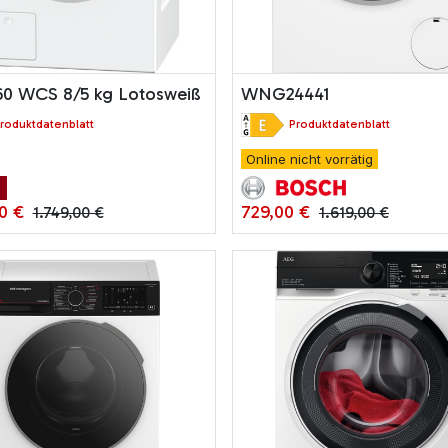
0 WCS 8/5 kg Lotosweiß
WNG24441
roduktdatenblatt
Produktdatenblatt
Online nicht vorrätig
0
€
729,00
€
1.749,00
€
1.619,00
€