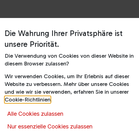
Die Wahrung Ihrer Privatsphäre ist
Shop
Kühl-Gefrierkombinationen
CNsfd 5203 Pure NoFrost
unsere Priorität.
CNsfd 5203 Pure NoFrost
Die Verwendung von Cookies von dieser Website in
diesem Browser zulassen?
Produktdatenblatt
Wir verwenden Cookies, um Ihr Erlebnis auf dieser
797,00
€
841,00
€
inkl. MwSt.
Website zu verbessern. Mehr über unsere Cookies
und wie wir sie verwenden, erfahren Sie in unserer
Cookie-Richtlinien
.
Alle Cookies zulassen
In den Warenkorb
Nur essenzielle Cookies zulassen