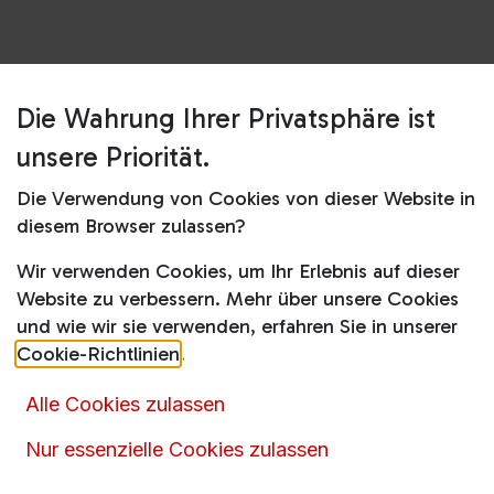
Die Wahrung Ihrer Privatsphäre ist
Shop
HBM40.002 WH Triblade XL
unsere Priorität.
HBM40.002 WH Triblade XL
Die Verwendung von Cookies von dieser Website in
diesem Browser zulassen?
39,00
€
59,99
€
inkl. MwSt.
Wir verwenden Cookies, um Ihr Erlebnis auf dieser
Website zu verbessern. Mehr über unsere Cookies
und wie wir sie verwenden, erfahren Sie in unserer
Cookie-Richtlinien
.
Artikelnummer :
14632
Alle Cookies zulassen
Produktkategorie :
Mixer
Nur essenzielle Cookies zulassen