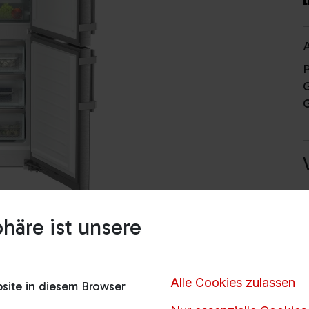
A
P
G
G
häre ist unsere
V
Alle Cookies zulassen
ite in diesem Browser