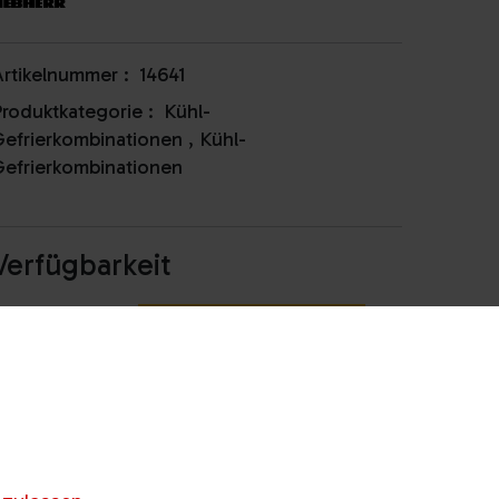
rtikelnummer :
14641
roduktkategorie :
Kühl-
efrierkombinationen
,
Kühl-
efrierkombinationen
Verfügbarkeit
Gösting
Anrufen & Abholen
Webling
Anrufen & Abholen
nicht lagernd / beraten
illach
lassen