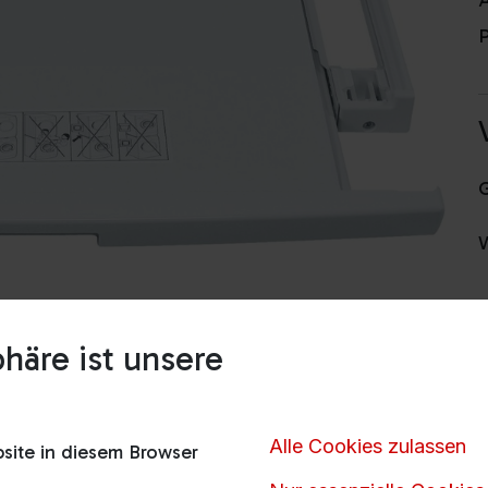
A
P
V
häre ist unsere
H
Alle Cookies zulassen
ite in diesem Browser