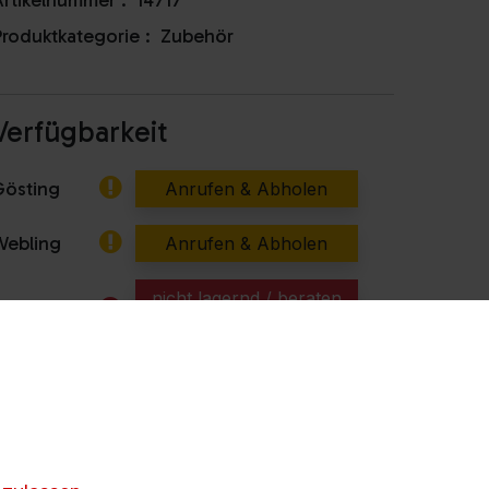
rtikelnummer :
14717
roduktkategorie :
Zubehör
Verfügbarkeit
Gösting
Anrufen & Abholen
Webling
Anrufen & Abholen
nicht lagernd / beraten
illach
lassen
Kapfenberg
Anrufen & Abholen
artberg
Anrufen & Abholen