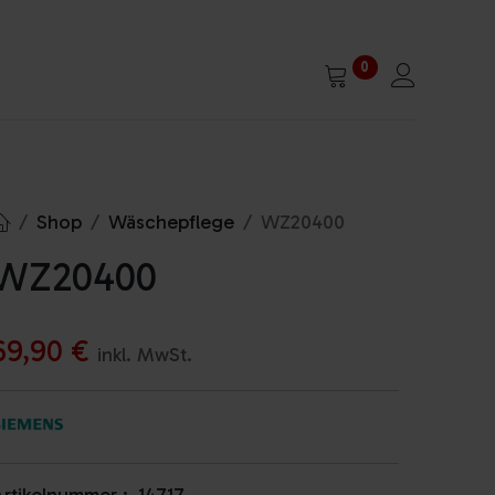
0
Shop
Wäschepflege
WZ20400
WZ20400
69,90
€
inkl. MwSt.