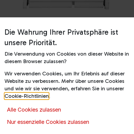
Die Wahrung Ihrer Privatsphäre ist
Shop
Kühl-Gefrierkombinationen
BU1104N
unsere Priorität.
BU1104N
Die Verwendung von Cookies von dieser Website in
Produktdatenblatt
diesem Browser zulassen?
Wir verwenden Cookies, um Ihr Erlebnis auf dieser
299,00
€
389,00
€
inkl. MwSt.
Website zu verbessern. Mehr über unsere Cookies
und wie wir sie verwenden, erfahren Sie in unserer
Online nicht vorrätig
Cookie-Richtlinien
.
Alle Cookies zulassen
Momentan ist dieser Artikel nicht online verfügbar.
Nur essenzielle Cookies zulassen
Rufen
Sie uns an oder senden Sie uns eine
Nachricht über das
Kontaktformular