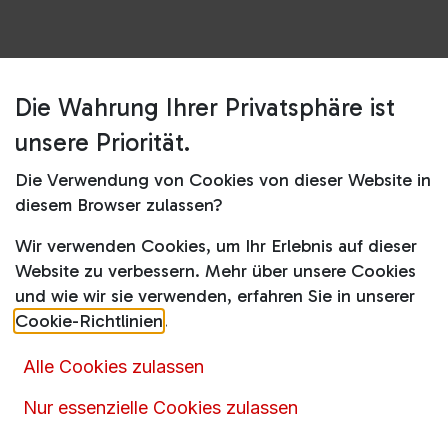
Die Wahrung Ihrer Privatsphäre ist
Shop
KTS1135
unsere Priorität.
KTS1135
Die Verwendung von Cookies von dieser Website in
Produktdatenblatt
diesem Browser zulassen?
249,00
€
359,00
€
inkl. MwSt.
Wir verwenden Cookies, um Ihr Erlebnis auf dieser
Website zu verbessern. Mehr über unsere Cookies
und wie wir sie verwenden, erfahren Sie in unserer
Cookie-Richtlinien
.
In den Warenkorb
Alle Cookies zulassen
Nur essenzielle Cookies zulassen