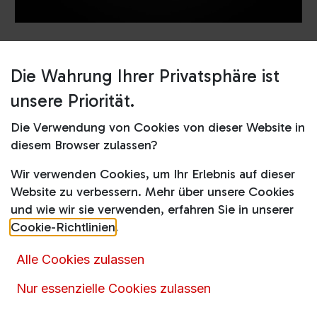
Die Wahrung Ihrer Privatsphäre ist
Shop
Backöfen
HBG7341B1
unsere Priorität.
HBG7341B1
Die Verwendung von Cookies von dieser Website in
Produktdatenblatt
diesem Browser zulassen?
Wir verwenden Cookies, um Ihr Erlebnis auf dieser
621,13
€
1.535,00
€
inkl. MwSt.
Website zu verbessern. Mehr über unsere Cookies
und wie wir sie verwenden, erfahren Sie in unserer
Online nicht vorrätig
Cookie-Richtlinien
.
Alle Cookies zulassen
Momentan ist dieser Artikel nicht online verfügbar.
Nur essenzielle Cookies zulassen
Rufen
Sie uns an oder senden Sie uns eine
Nachricht über das
Kontaktformular