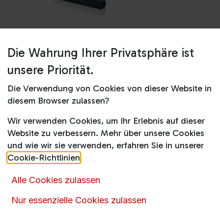
Die Wahrung Ihrer Privatsphäre ist
Shop
BGD38WH2H
unsere Priorität.
BGD38WH2H
Die Verwendung von Cookies von dieser Website in
diesem Browser zulassen?
111,00
€
179,99
€
inkl. MwSt.
Wir verwenden Cookies, um Ihr Erlebnis auf dieser
Website zu verbessern. Mehr über unsere Cookies
und wie wir sie verwenden, erfahren Sie in unserer
Cookie-Richtlinien
.
Alle Cookies zulassen
Artikelnummer :
15550
Produktkategorie :
Staubsauger
,
mit Beutel
Nur essenzielle Cookies zulassen