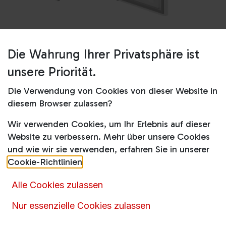
Die Wahrung Ihrer Privatsphäre ist
Shop
RFNE448E35W
unsere Priorität.
RFNE448E35W
Die Verwendung von Cookies von dieser Website in
Produktdatenblatt
diesem Browser zulassen?
Wir verwenden Cookies, um Ihr Erlebnis auf dieser
644,00
€
998,00
€
inkl. MwSt.
Website zu verbessern. Mehr über unsere Cookies
und wie wir sie verwenden, erfahren Sie in unserer
Online nicht vorrätig
Cookie-Richtlinien
.
Alle Cookies zulassen
Momentan ist dieser Artikel nicht online verfügbar.
Nur essenzielle Cookies zulassen
Rufen
Sie uns an oder senden Sie uns eine
Nachricht über das
Kontaktformular