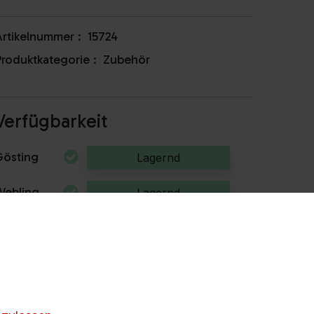
rtikelnummer :
15724
roduktkategorie :
Zubehör
Verfügbarkeit
Gösting
Lagernd
Webling
Lagernd
illach
Anrufen & Abholen
nicht lagernd / beraten
Kapfenberg
lassen
nicht lagernd / beraten