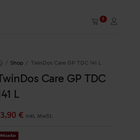
0
Shop
TwinDos Care GP TDC 141 L
TwinDos Care GP TDC
141 L
13,90
€
inkl. MwSt.