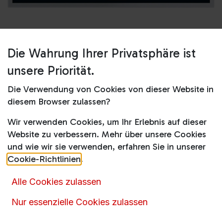
Die Wahrung Ihrer Privatsphäre ist
Shop
KM6013
unsere Priorität.
KM6013
Die Verwendung von Cookies von dieser Website in
diesem Browser zulassen?
Gaschler-Preis
Wir verwenden Cookies, um Ihr Erlebnis auf dieser
Momentan können wir keinen Preis für diesen
Website zu verbessern. Mehr über unsere Cookies
Artikel anzeigen.
und wie wir sie verwenden, erfahren Sie in unserer
Cookie-Richtlinien
.
Rufen
Sie uns an oder senden Sie uns eine
Nachricht über das
Kontaktformular
Alle Cookies zulassen
Nur essenzielle Cookies zulassen