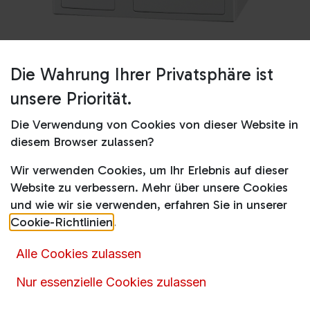
Die Wahrung Ihrer Privatsphäre ist
Shop
Waschmaschinen
unsere Priorität.
WWR860WPS PWash2.0&TDosXL&WiFi
Lotosweiß
Die Verwendung von Cookies von dieser Website in
diesem Browser zulassen?
WWR860WPS
Wir verwenden Cookies, um Ihr Erlebnis auf dieser
PWash2.0&TDosXL&WiFi Lotosweiß
Website zu verbessern. Mehr über unsere Cookies
und wie wir sie verwenden, erfahren Sie in unserer
Produktdatenblatt
Cookie-Richtlinien
.
1.599,00
€
1.872,00
€
inkl. MwSt.
Alle Cookies zulassen
Nur essenzielle Cookies zulassen