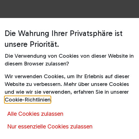
Die Wahrung Ihrer Privatsphäre ist
Shop
HZ438201
unsere Priorität.
HZ438201
Die Verwendung von Cookies von dieser Website in
diesem Browser zulassen?
Gaschler-Preis
Wir verwenden Cookies, um Ihr Erlebnis auf dieser
Momentan können wir keinen Preis für diesen
Website zu verbessern. Mehr über unsere Cookies
Artikel anzeigen.
und wie wir sie verwenden, erfahren Sie in unserer
Cookie-Richtlinien
.
Rufen
Sie uns an oder senden Sie uns eine
Nachricht über das
Kontaktformular
Alle Cookies zulassen
Nur essenzielle Cookies zulassen