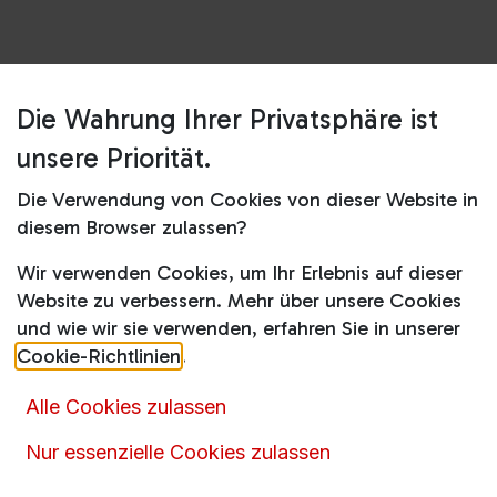
Die Wahrung Ihrer Privatsphäre ist
Shop
unsere Priorität.
SI 7160 BL Dampfbügeleisen TexStyle 7 Pro
Die Verwendung von Cookies von dieser Website in
SI 7160 BL Dampfbügeleisen
diesem Browser zulassen?
TexStyle 7 Pro
Wir verwenden Cookies, um Ihr Erlebnis auf dieser
Website zu verbessern. Mehr über unsere Cookies
74,90
€
109,99
€
inkl. MwSt.
und wie wir sie verwenden, erfahren Sie in unserer
Cookie-Richtlinien
.
Alle Cookies zulassen
Nur essenzielle Cookies zulassen