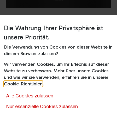
Die Wahrung Ihrer Privatsphäre ist
Shop
Dampfgarer
DGC 7450 Edelstahl/CleanSteel
unsere Priorität.
DGC 7450 Edelstahl/CleanSteel
Die Verwendung von Cookies von dieser Website in
diesem Browser zulassen?
Produktdatenblatt
Wir verwenden Cookies, um Ihr Erlebnis auf dieser
Website zu verbessern. Mehr über unsere Cookies
Gaschler-Preis
und wie wir sie verwenden, erfahren Sie in unserer
Cookie-Richtlinien
.
Momentan können wir keinen Preis für diesen
Artikel anzeigen.
Alle Cookies zulassen
Rufen
Sie uns an oder senden Sie uns eine
Nur essenzielle Cookies zulassen
Nachricht über das
Kontaktformular