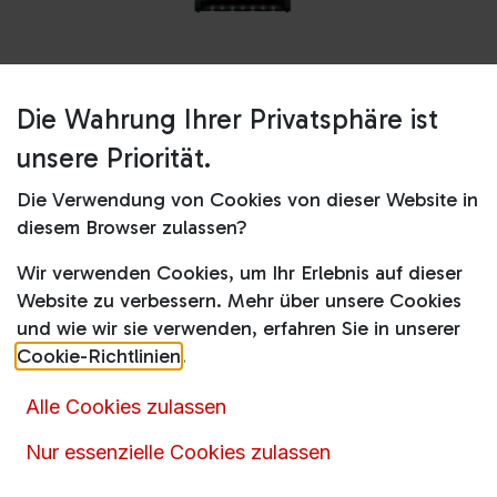
Die Wahrung Ihrer Privatsphäre ist
Shop
QX-9-1-ULT
unsere Priorität.
QX-9-1-ULT
Die Verwendung von Cookies von dieser Website in
diesem Browser zulassen?
289,00
€
inkl. MwSt.
Wir verwenden Cookies, um Ihr Erlebnis auf dieser
Website zu verbessern. Mehr über unsere Cookies
und wie wir sie verwenden, erfahren Sie in unserer
Cookie-Richtlinien
.
Artikelnummer :
14721
Alle Cookies zulassen
Produktkategorie :
Sticksauger & Akkusauger
,
Nur essenzielle Cookies zulassen
Sticksauger & Akkusauger