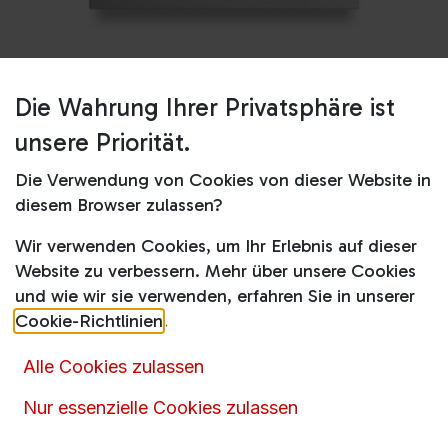
Die Wahrung Ihrer Privatsphäre ist
Shop
GN HyClean Pure
unsere Priorität.
GN HyClean Pure
Die Verwendung von Cookies von dieser Website in
diesem Browser zulassen?
13,90
€
15,50
€
inkl. MwSt.
Wir verwenden Cookies, um Ihr Erlebnis auf dieser
Website zu verbessern. Mehr über unsere Cookies
und wie wir sie verwenden, erfahren Sie in unserer
Cookie-Richtlinien
.
Alle Cookies zulassen
Artikelnummer :
14803
Nur essenzielle Cookies zulassen
Produktkategorie :
Staubsuagerbeutel