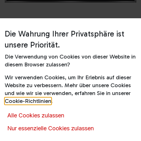
Die Wahrung Ihrer Privatsphäre ist
Shop
Autarke Ceranfelder
KM7361 FR
unsere Priorität.
KM7361 FR
Die Verwendung von Cookies von dieser Website in
diesem Browser zulassen?
899,00
€
1.052,00
€
inkl. MwSt.
Wir verwenden Cookies, um Ihr Erlebnis auf dieser
Website zu verbessern. Mehr über unsere Cookies
und wie wir sie verwenden, erfahren Sie in unserer
Cookie-Richtlinien
.
Alle Cookies zulassen
Artikelnummer :
14872
Nur essenzielle Cookies zulassen
Produktkategorie :
Autarke Ceranfelder