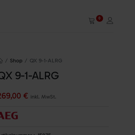
0
Shop
QX 9-1-ALRG
QX 9-1-ALRG
269,00
€
inkl. MwSt.