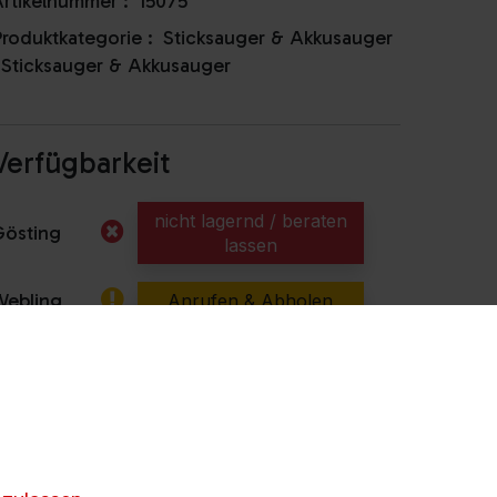
rtikelnummer :
15075
roduktkategorie :
Sticksauger & Akkusauger
,
Sticksauger & Akkusauger
Verfügbarkeit
nicht lagernd / beraten
Gösting
lassen
Webling
Anrufen & Abholen
illach
Anrufen & Abholen
nicht lagernd / beraten
Kapfenberg
lassen
nicht lagernd / beraten