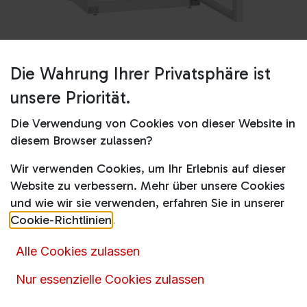
Die Wahrung Ihrer Privatsphäre ist
Shop
MRFvc 5511 Glastür
unsere Priorität.
MRFvc 5511 Glastür
Die Verwendung von Cookies von dieser Website in
Produktdatenblatt
diesem Browser zulassen?
Wir verwenden Cookies, um Ihr Erlebnis auf dieser
837,00
€
1.052,00
€
inkl. MwSt.
Website zu verbessern. Mehr über unsere Cookies
und wie wir sie verwenden, erfahren Sie in unserer
Cookie-Richtlinien
.
Alle Cookies zulassen
Artikelnummer :
15110
Nur essenzielle Cookies zulassen
Produktkategorie :
Flaschenkühlschränke