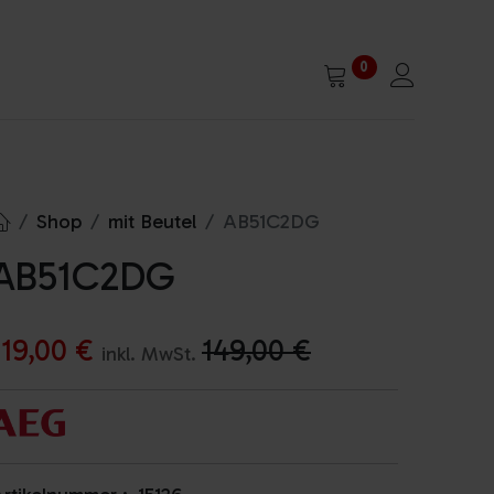
0
Shop
mit Beutel
AB51C2DG
AB51C2DG
119,00
€
149,00
€
inkl. MwSt.