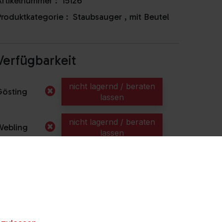
rtikelnummer :
15126
roduktkategorie :
Staubsauger
,
mit Beutel
Verfügbarkeit
nicht lagernd / beraten
Gösting
lassen
nicht lagernd / beraten
Webling
lassen
nicht lagernd / beraten
illach
lassen
Kapfenberg
Anrufen & Abholen
nicht lagernd / beraten