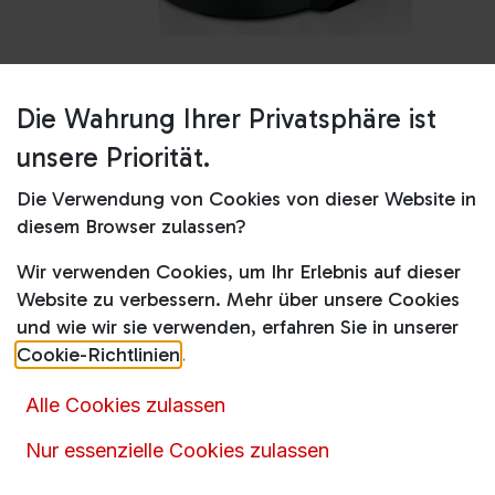
Die Wahrung Ihrer Privatsphäre ist
Shop
Filter-Kaffeemaschinen
TKA6M273 Filterkaffeemaschine
unsere Priorität.
TKA6M273 Filterkaffeemaschine
Die Verwendung von Cookies von dieser Website in
diesem Browser zulassen?
66,90
€
104,99
€
inkl. MwSt.
Wir verwenden Cookies, um Ihr Erlebnis auf dieser
Website zu verbessern. Mehr über unsere Cookies
und wie wir sie verwenden, erfahren Sie in unserer
Cookie-Richtlinien
.
Alle Cookies zulassen
Artikelnummer :
15140
Nur essenzielle Cookies zulassen
Produktkategorie :
Filter-Kaffeemaschinen