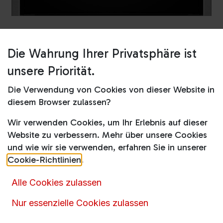
Die Wahrung Ihrer Privatsphäre ist
Shop
Dampfgarer
B64FT33N0
unsere Priorität.
B64FT33N0
Die Verwendung von Cookies von dieser Website in
Produktdatenblatt
diesem Browser zulassen?
Wir verwenden Cookies, um Ihr Erlebnis auf dieser
1.449,00
€
3.583,00
€
inkl. MwSt.
Website zu verbessern. Mehr über unsere Cookies
und wie wir sie verwenden, erfahren Sie in unserer
Online nicht vorrätig
Cookie-Richtlinien
.
Alle Cookies zulassen
Momentan ist dieser Artikel nicht online verfügbar.
Nur essenzielle Cookies zulassen
Rufen
Sie uns an oder senden Sie uns eine
Nachricht über das
Kontaktformular