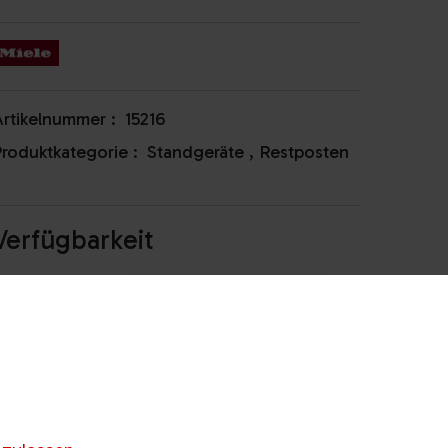
rtikelnummer :
15216
roduktkategorie :
Standgeräte
,
Restposten
Verfügbarkeit
nicht lagernd / beraten
Gösting
lassen
Webling
Anrufen & Abholen
nicht lagernd / beraten
illach
lassen