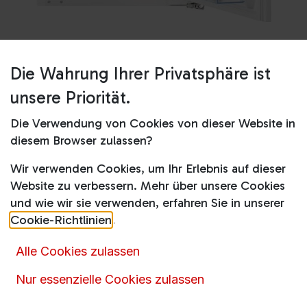
Die Wahrung Ihrer Privatsphäre ist
Shop
TSF5O88WDF
unsere Priorität.
TSF5O88WDF
Die Verwendung von Cookies von dieser Website in
Produktdatenblatt
diesem Browser zulassen?
Wir verwenden Cookies, um Ihr Erlebnis auf dieser
479,00
€
839,00
€
inkl. MwSt.
Website zu verbessern. Mehr über unsere Cookies
und wie wir sie verwenden, erfahren Sie in unserer
Online nicht vorrätig
Cookie-Richtlinien
.
Alle Cookies zulassen
Momentan ist dieser Artikel nicht online verfügbar.
Nur essenzielle Cookies zulassen
Rufen
Sie uns an oder senden Sie uns eine
Nachricht über das
Kontaktformular