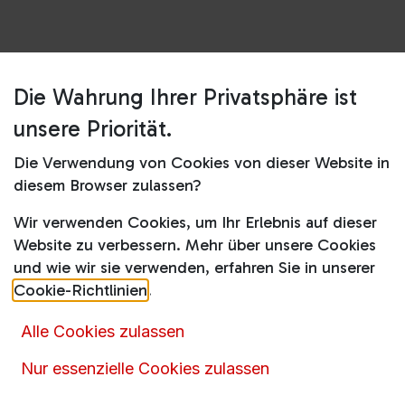
Die Wahrung Ihrer Privatsphäre ist
Shop
SBSQ4590DX
unsere Priorität.
SBSQ4590DX
Die Verwendung von Cookies von dieser Website in
diesem Browser zulassen?
Produktdatenblatt
Wir verwenden Cookies, um Ihr Erlebnis auf dieser
1.444,00
€
1.945,90
€
Website zu verbessern. Mehr über unsere Cookies
inkl. MwSt.
und wie wir sie verwenden, erfahren Sie in unserer
Cookie-Richtlinien
.
Alle Cookies zulassen
Nur essenzielle Cookies zulassen
Artikelnummer :
15332
Produktkategorie :
French-Door