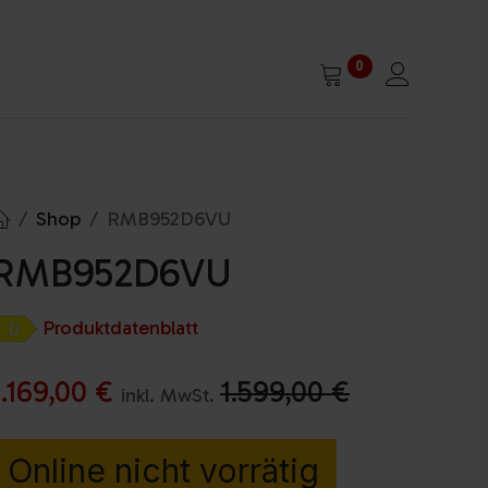
0
Shop
RMB952D6VU
RMB952D6VU
Produktdatenblatt
1.169,00
€
1.599,00
€
inkl. MwSt.
Online nicht vorrätig