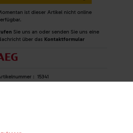
omentan ist dieser Artikel nicht online
erfügbar.
Rufen
Sie uns an oder senden Sie uns eine
achricht über das
Kontaktformular
rtikelnummer :
15341
roduktkategorie :
French-Door
Verfügbarkeit
Gösting
Anrufen & Abholen