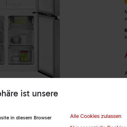
M
v
N
A
P
häre ist unsere
Alle Cookies zulassen
ite in diesem Browser