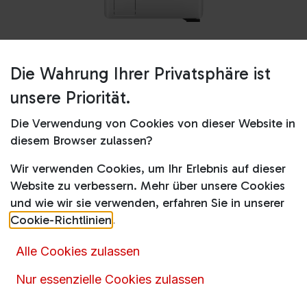
Die Wahrung Ihrer Privatsphäre ist
Shop
LTR7A80560
unsere Priorität.
LTR7A80560
Die Verwendung von Cookies von dieser Website in
Produktdatenblatt
diesem Browser zulassen?
Wir verwenden Cookies, um Ihr Erlebnis auf dieser
777,00
€
999,00
€
inkl. MwSt.
Website zu verbessern. Mehr über unsere Cookies
und wie wir sie verwenden, erfahren Sie in unserer
Online nicht vorrätig
Cookie-Richtlinien
.
Alle Cookies zulassen
Momentan ist dieser Artikel nicht online verfügbar.
Nur essenzielle Cookies zulassen
Rufen
Sie uns an oder senden Sie uns eine
Nachricht über das
Kontaktformular