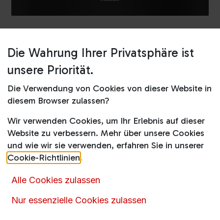
Die Wahrung Ihrer Privatsphäre ist
Shop
Dampfgarer
DGC 7250 Obsidianschwarz
unsere Priorität.
DGC 7250 Obsidianschwarz
Die Verwendung von Cookies von dieser Website in
diesem Browser zulassen?
1.777,00
€
2.179,00
€
inkl. MwSt.
Wir verwenden Cookies, um Ihr Erlebnis auf dieser
Website zu verbessern. Mehr über unsere Cookies
und wie wir sie verwenden, erfahren Sie in unserer
Cookie-Richtlinien
.
Alle Cookies zulassen
Artikelnummer :
15655
Nur essenzielle Cookies zulassen
Produktkategorie :
Dampfgarer