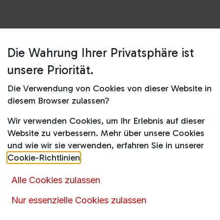
Die Wahrung Ihrer Privatsphäre ist
Shop
Bügeleisen
SI 5088 BK TexStyle 5 100 Jahre Edition
unsere Priorität.
Dampfbügeleisen
Die Verwendung von Cookies von dieser Website in
SI 5088 BK TexStyle 5 100 Jahre
diesem Browser zulassen?
Edition Dampfbügeleisen
Wir verwenden Cookies, um Ihr Erlebnis auf dieser
Website zu verbessern. Mehr über unsere Cookies
59,90
€
89,99
€
und wie wir sie verwenden, erfahren Sie in unserer
inkl. MwSt.
Cookie-Richtlinien
.
Alle Cookies zulassen
Nur essenzielle Cookies zulassen