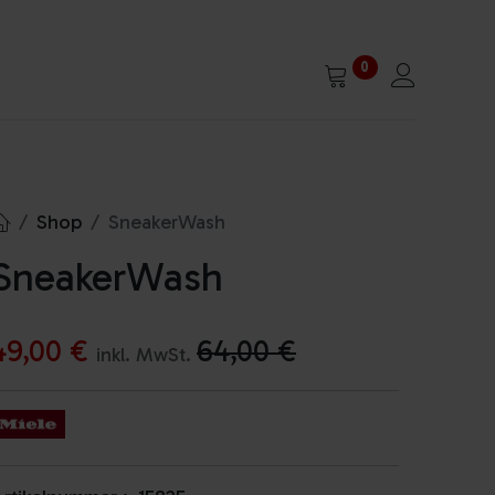
0
Shop
SneakerWash
SneakerWash
49,00
€
64,00
€
inkl. MwSt.