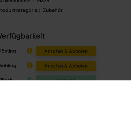
rtikelnummer :
15825
roduktkategorie :
Zubehör
Verfügbarkeit
Gösting
Anrufen & Abholen
Webling
Anrufen & Abholen
illach
Lagernd
Kapfenberg
Anrufen & Abholen
artberg
Lagernd