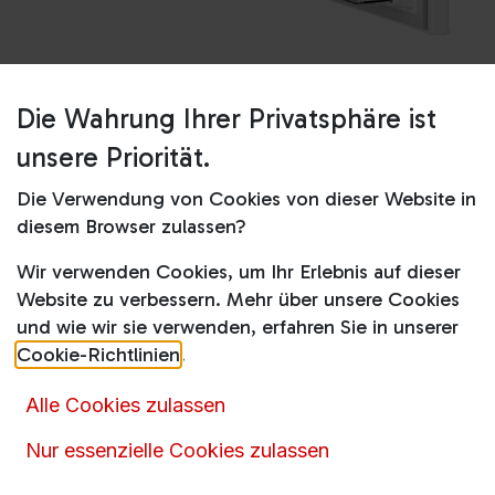
Die Wahrung Ihrer Privatsphäre ist
Shop
RTS811DXAW
unsere Priorität.
RTS811DXAW
Die Verwendung von Cookies von dieser Website in
diesem Browser zulassen?
Produktdatenblatt
Wir verwenden Cookies, um Ihr Erlebnis auf dieser
327,00
€
519,00
€
Website zu verbessern. Mehr über unsere Cookies
inkl. MwSt.
und wie wir sie verwenden, erfahren Sie in unserer
Cookie-Richtlinien
.
Online nicht vorrätig
Alle Cookies zulassen
Momentan ist dieser Artikel nicht online verfügbar.
Nur essenzielle Cookies zulassen
Rufen
Sie uns an oder senden Sie uns eine