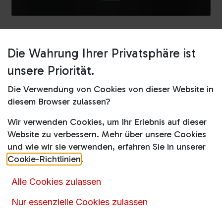
Die Wahrung Ihrer Privatsphäre ist
Shop
H2455BP Active Obsidianschwarz
unsere Priorität.
H2455BP Active Obsidianschwarz
Die Verwendung von Cookies von dieser Website in
diesem Browser zulassen?
Produktdatenblatt
Wir verwenden Cookies, um Ihr Erlebnis auf dieser
999,00
€
1.057,00
€
Website zu verbessern. Mehr über unsere Cookies
inkl. MwSt.
und wie wir sie verwenden, erfahren Sie in unserer
Cookie-Richtlinien
.
Alle Cookies zulassen
Nur essenzielle Cookies zulassen
Artikelnummer :
15869