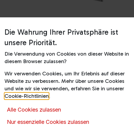
Die Wahrung Ihrer Privatsphäre ist
Shop
KFIBN 54000
unsere Priorität.
KFIBN 54000
Die Verwendung von Cookies von dieser Website in
Produktdatenblatt
diesem Browser zulassen?
699,00
€
1.039,00
€
inkl. MwSt.
Wir verwenden Cookies, um Ihr Erlebnis auf dieser
Website zu verbessern. Mehr über unsere Cookies
und wie wir sie verwenden, erfahren Sie in unserer
Cookie-Richtlinien
.
In den Warenkorb
Alle Cookies zulassen
Nur essenzielle Cookies zulassen