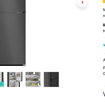
M
v
N
A
P
G