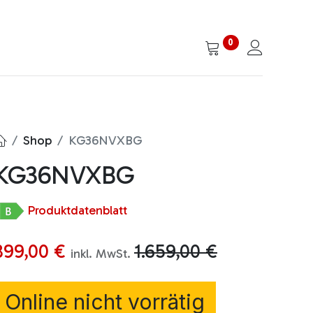
0
Shop
KG36NVXBG
KG36NVXBG
Produktdatenblatt
899,00
€
1.659,00
€
inkl. MwSt.
Online nicht vorrätig