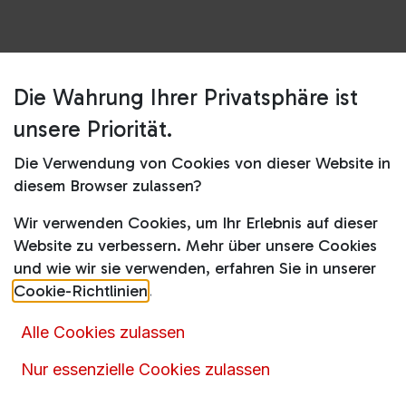
Die Wahrung Ihrer Privatsphäre ist
Shop
65U7SE MiniLED 144hz
unsere Priorität.
65U7SE MiniLED 144hz
Die Verwendung von Cookies von dieser Website in
diesem Browser zulassen?
Produktdatenblatt
Wir verwenden Cookies, um Ihr Erlebnis auf dieser
777,00
€
1.299,00
€
Website zu verbessern. Mehr über unsere Cookies
inkl. MwSt.
und wie wir sie verwenden, erfahren Sie in unserer
Cookie-Richtlinien
.
Alle Cookies zulassen
Nur essenzielle Cookies zulassen
Artikelnummer :
16098